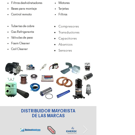
Filtros deshidratadores
Motores
Bases para montaje
Tarjetas
Control remoto
Filtros
Compresores
Tuberías de cobre
Transductores
Gas Refrigerante
Válvulas de paso
Capacitores
Foam Cleaner
Abanicos
Coil Cleaner
Sensores​
DISTRIBUIDOR MAYORISTA
DE LAS MARCAS