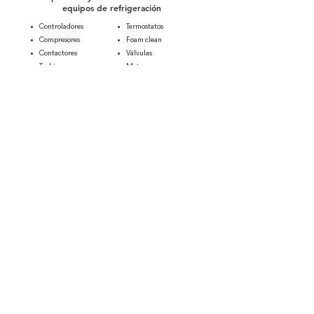
equipos de refrigeración
Controladores
​Termostatos
Compresores
Foam clean
Contactores
Válvulas
Turbinas
Motores
Compresores fraccionarios
Cortinas hawaianas
Relojes de deshielo
COTIZA TUS EQUIPOS O
REFACCIONES
Déjanos tus datos para asesorarte sobre la
mejor opción en equipos y refacciones.